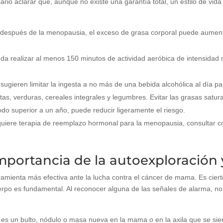
ario aclarar que, aunque no existe una garantía total, un estilo de vida
espués de la menopausia, el exceso de grasa corporal puede aumentar
a realizar al menos 150 minutos de actividad aeróbica de intensidad 
sugieren limitar la ingesta a no más de una bebida alcohólica al día pa
tas, verduras, cereales integrales y legumbres. Evitar las grasas satur
do superior a un año, puede reducir ligeramente el riesgo.
quiere terapia de reemplazo hormonal para la menopausia, consultar c
mportancia de la autoexploración 
amienta más efectiva ante la lucha contra el cáncer de mama. Es cier
erpo es fundamental. Al reconocer alguna de las señales de alarma, no
 un bulto, nódulo o masa nueva en la mama o en la axila que se siente 