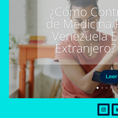
¿Cómo Contr
de Medicina 
Venezuela E
Extranjero?
Leer