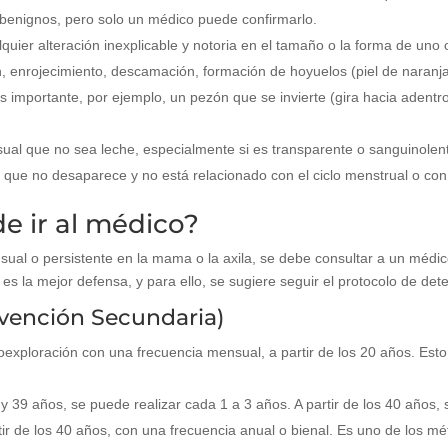
 benignos, pero solo un médico puede confirmarlo.
lquier alteración inexplicable y notoria en el tamaño o la forma de un
enrojecimiento, descamación, formación de hoyuelos (piel de naranja) 
 importante, por ejemplo, un pezón que se invierte (gira hacia adent
ual que no sea leche, especialmente si es transparente o sanguinolent
 que no desaparece y no está relacionado con el ciclo menstrual o con
 ir al médico?
usual o persistente en la mama o la axila, se debe consultar a un médi
s la mejor defensa, y para ello, se sugiere seguir el protocolo de det
evención Secundaria)
xploración con una frecuencia mensual, a partir de los 20 años. Esto 
 y 39 años, se puede realizar cada 1 a 3 años. A partir de los 40 años
r de los 40 años, con una frecuencia anual o bienal. Es uno de los m