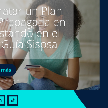
atar un Plan
Prepagada en
stando en el
 Guía Sispsa
 más