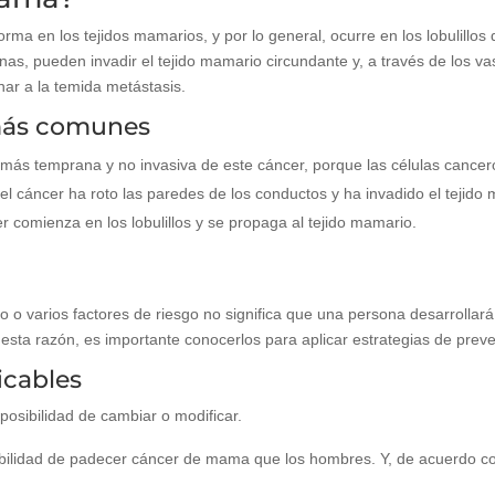
ma en los tejidos mamarios, y por lo general, ocurre en los lobulillos
nas, pueden invadir el tejido mamario circundante y, a través de los va
nar a la temida metástasis.
más comunes
más temprana y no invasiva de este cáncer, porque las células cancer
l cáncer ha roto las paredes de los conductos y ha invadido el tejido
r comienza en los lobulillos y se propaga al tejido mamario.
no o varios factores de riesgo no significa que una persona desarroll
 esta razón, es importante conocerlos para aplicar estrategias de prev
icables
posibilidad de cambiar o modificar.
ilidad de padecer cáncer de mama que los hombres. Y, de acuerdo con