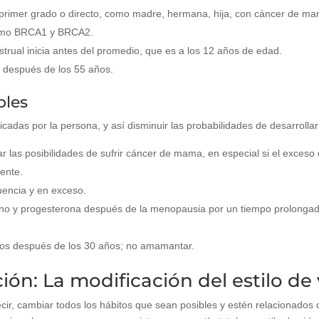
 primer grado o directo, como madre, hermana, hija, con cáncer de ma
omo BRCA1 y BRCA2.
trual inicia antes del promedio, que es a los 12 años de edad.
a después de los 55 años.
bles
cadas por la persona, y así disminuir las probabilidades de desarroll
las posibilidades de sufrir cáncer de mama, en especial si el exces
ente.
uencia y en exceso.
 y progesterona después de la menopausia por un tiempo prolongado.
rlos después de los 30 años; no amamantar.
ón: La modificación del estilo de 
decir, cambiar todos los hábitos que sean posibles y estén relacionados 